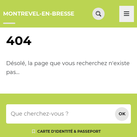
Menu
Contenu
Recherche
Me
MONTREVEL-EN-BRESSE
Formulaire
de
recherche
404
Désolé, la page que vous recherchez n'existe
pas...
Votre
recherche
OK
CARTE D'IDENTITÉ & PASSEPORT