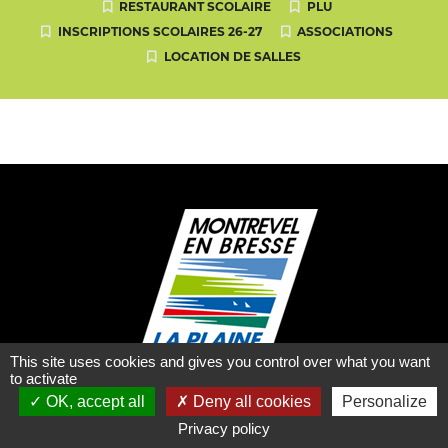
RESTAURANT SCOLAIRE
PLU
INSCRIPTIONS SCOLAIRES 26-27
ASSOCIATIONS
LOCATION DE SALLES
This site uses cookies and gives you control over what you want
to activate
OK, accept all
Deny all cookies
Personalize
Privacy policy
Mairie de Montrevel-en-Bresse