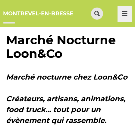
Menu
Contenu
Recherche
Me
MONTREVEL-EN-BRESSE
Formulaire
de
recherche
Marché Nocturne
Loon&Co
Marché nocturne chez Loon&Co
Créateurs, artisans, animations,
food truck... tout pour un
évènement qui rassemble.