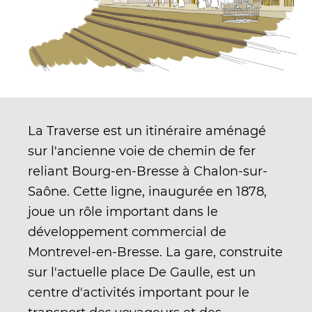
La Traverse est un itinéraire aménagé
sur l'ancienne voie de chemin de fer
reliant Bourg-en-Bresse à Chalon-sur-
Saône. Cette ligne, inaugurée en 1878,
joue un rôle important dans le
développement commercial de
Montrevel-en-Bresse. La gare, construite
This site uses cookies and gives you control over what you want
to activate
sur l'actuelle place De Gaulle, est un
OK, accept all
Deny all cookies
Personalize
centre d'activités important pour le
Privacy policy