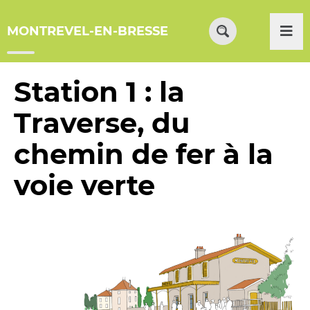
Menu
Contenu
Recherche
Me
MONTREVEL-EN-BRESSE
Formulaire
de
recherche
Station 1 : la
Traverse, du
chemin de fer à la
voie verte